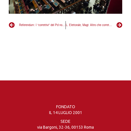
Referendum: I “correttivi” del Pd non correggono ma peggiorano”
L. Elettorale, Magi: Altro che correttivo, si conferma una pagina bianca
FONDATO
IL 14 LUGLIO 2001
SEDE
via Bargoni, 32-36, 00153 Roma