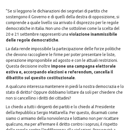
“Se si leggono le dichiarazioni dei segretari di partito che
sostengono il Governo e di quelli della destra di opposizione, si
comprende a quale livello sia arrivato il disprezzo per le regole
democratiche in Italia. Non uno che sottolinei come la scelta del
20 e 21 settembre rappresenti una
violazione inammissibile
delle regole democratiche
.
La data rende impossibile la partecipazione delle forze politiche
che devono raccogliere le firme per poter presentare le liste,
operazione improponibile ad agosto e con le attuali restrizioni.
Questa decisione inoltre
impone una campagna elettorale
estiva e, accorpando elezioni e referendum, cancella il
dibattito sul quesito costituzionale
.
A qualcuno interessa mantenere in piedi la nostra democrazia e lo
stato di diritto? Oppure dobbiamo lottare da soli per chiedere che
non si cancellino i diritti dei cittadini?
Lo chiedo a tutti i dirigenti dei partiti e lo chiedo al Presidente
della Repubblica Sergio Mattarella. Per questo, disarmati come
siamo ci armiamo della nonviolenza e lottiamo non per ricattare
qualcuno, ma per affermare il diritto contro i soprusi, il rispetto