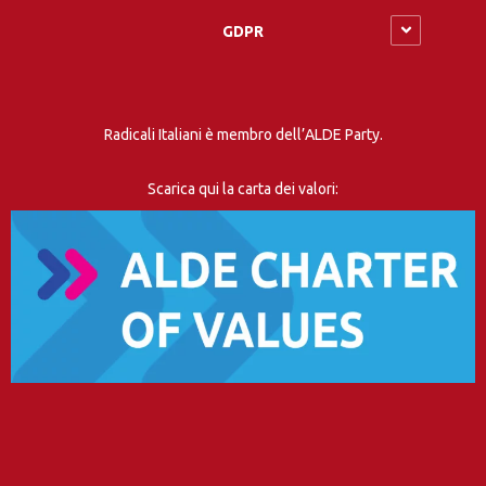
GDPR
Radicali Italiani è membro dell’ALDE Party.
Scarica qui la carta dei valori: