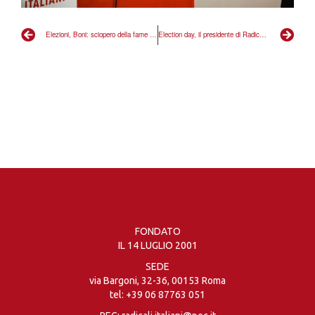
Elezioni, Boni: sciopero della fame contro scelta antidemocratica di accorpare le elezioni il 20 e 21 settembre
Election day, il presidente di Radicali Italiani al quinto giorno di sciopero della fame: no al 20 e 21 settembre e all’accorpamento di elezioni e referendum
FONDATO
IL 14 LUGLIO 2001
SEDE
via Bargoni, 32-36, 00153 Roma
tel:
+39 06 87763 051