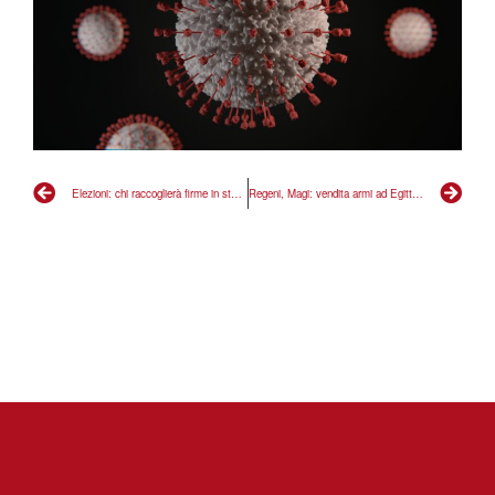
Elezioni: chi raccoglierà firme in stato d’emergenza? Forse assistenti civici di Boccia?
Regeni, Magi: vendita armi ad Egitto errore politico e contro legge italiana