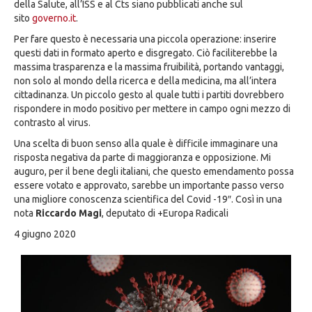
della Salute, all’ISS e al Cts siano pubblicati anche sul
sito
governo.it
.
Per fare questo è necessaria una piccola operazione: inserire
questi dati in formato aperto e disgregato. Ciò faciliterebbe la
massima trasparenza e la massima fruibilità, portando vantaggi,
non solo al mondo della ricerca e della medicina, ma all’intera
cittadinanza. Un piccolo gesto al quale tutti i partiti dovrebbero
rispondere in modo positivo per mettere in campo ogni mezzo di
contrasto al virus.
Una scelta di buon senso alla quale è difficile immaginare una
risposta negativa da parte di maggioranza e opposizione. Mi
auguro, per il bene degli italiani, che questo emendamento possa
essere votato e approvato, sarebbe un importante passo verso
una migliore conoscenza scientifica del Covid -19″. Così in una
nota
Riccardo Magi
, deputato di +Europa Radicali
4 giugno 2020