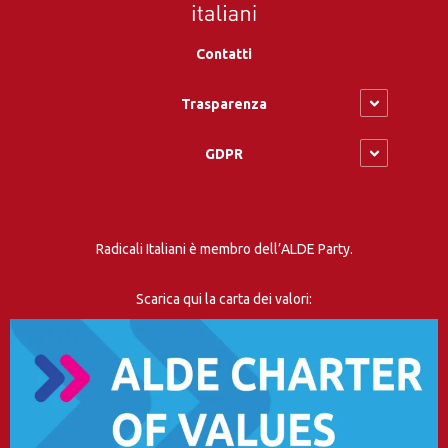
Contatti
Trasparenza
GDPR
Radicali Italiani è membro dell’ALDE Party.
Scarica qui la carta dei valori: