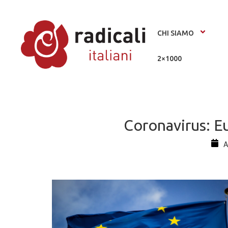
CHI SIAMO
2×1000
Coronavirus: Eu
A