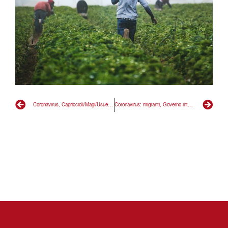
Coronavirus, Capriccioli/Magi/Usuelli: Alitalia chiarisca protocolli di sicurezza
Coronavirus: migranti, Governo intervenga per ridurre subito presenze nei Cpr