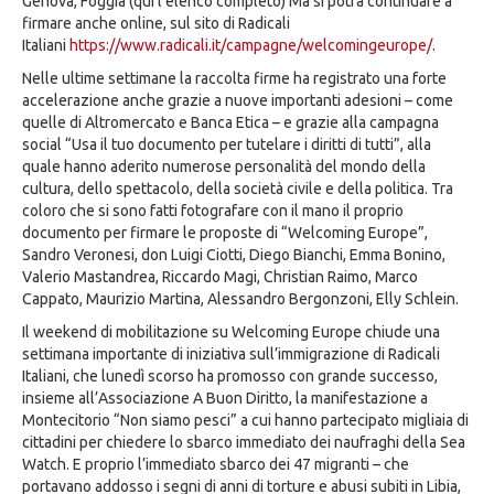
Genova, Foggia (qui l’elenco completo) Ma si potrà continuare a
firmare anche online, sul sito di Radicali
Italiani
https://www.radicali.it/campagne/welcomingeurope/
.
Nelle ultime settimane la raccolta firme ha registrato una forte
accelerazione anche grazie a nuove importanti adesioni – come
quelle di Altromercato e Banca Etica – e grazie alla campagna
social “Usa il tuo documento per tutelare i diritti di tutti”, alla
quale hanno aderito numerose personalità del mondo della
cultura, dello spettacolo, della società civile e della politica. Tra
coloro che si sono fatti fotografare con il mano il proprio
documento per firmare le proposte di “Welcoming Europe”,
Sandro Veronesi, don Luigi Ciotti, Diego Bianchi, Emma Bonino,
Valerio Mastandrea, Riccardo Magi, Christian Raimo, Marco
Cappato, Maurizio Martina, Alessandro Bergonzoni, Elly Schlein.
Il weekend di mobilitazione su Welcoming Europe chiude una
settimana importante di iniziativa sull’immigrazione di Radicali
Italiani, che lunedì scorso ha promosso con grande successo,
insieme all’Associazione A Buon Diritto, la manifestazione a
Montecitorio “Non siamo pesci” a cui hanno partecipato migliaia di
cittadini per chiedere lo sbarco immediato dei naufraghi della Sea
Watch. E proprio l’immediato sbarco dei 47 migranti – che
portavano addosso i segni di anni di torture e abusi subiti in Libia,