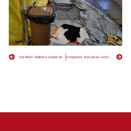
Sea Watch: Radicali in sciopero della fame chiedono adesione dei cittadini per un’azione nonviolenta di massa contro la violazione delle leggi e dei diritti
Immigrazione: Bene pdl per commissione inchiesta su naufragi. Si faccia luce anche sull’attività della guardia costiera libica