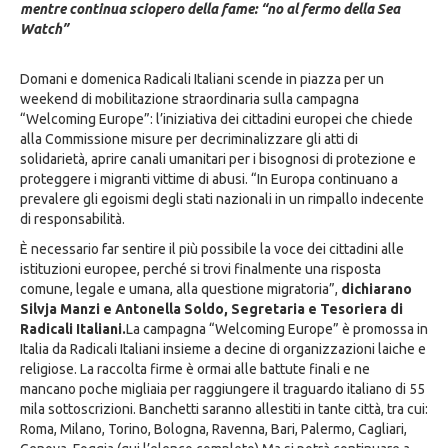
mentre continua sciopero della fame: “no al fermo della Sea
Watch”
Domani e domenica Radicali Italiani scende in piazza per un
weekend di mobilitazione straordinaria sulla campagna
“Welcoming Europe”: l’iniziativa dei cittadini europei che chiede
alla Commissione misure per decriminalizzare gli atti di
solidarietà, aprire canali umanitari per i bisognosi di protezione e
proteggere i migranti vittime di abusi. “In Europa continuano a
prevalere gli egoismi degli stati nazionali in un rimpallo indecente
di responsabilità.
È necessario far sentire il più possibile la voce dei cittadini alle
istituzioni europee, perché si trovi finalmente una risposta
comune, legale e umana, alla questione migratoria”,
dichiarano
Silvja Manzi e Antonella Soldo, Segretaria e Tesoriera di
Radicali Italiani.
La campagna “Welcoming Europe” è promossa in
Italia da Radicali Italiani insieme a decine di organizzazioni laiche e
religiose. La raccolta firme è ormai alle battute finali e ne
mancano poche migliaia per raggiungere il traguardo italiano di 55
mila sottoscrizioni. Banchetti saranno allestiti in tante città, tra cui:
Roma, Milano, Torino, Bologna, Ravenna, Bari, Palermo, Cagliari,