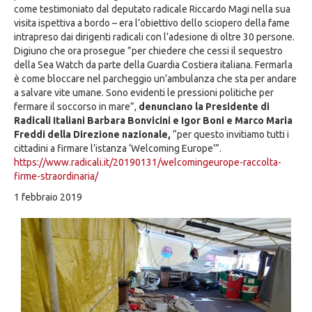
come testimoniato dal deputato radicale Riccardo Magi nella sua
visita ispettiva a bordo – era l’obiettivo dello sciopero della fame
intrapreso dai dirigenti radicali con l’adesione di oltre 30 persone.
Digiuno che ora prosegue ”per chiedere che cessi il sequestro
della Sea Watch da parte della Guardia Costiera italiana. Fermarla
è come bloccare nel parcheggio un’ambulanza che sta per andare
a salvare vite umane. Sono evidenti le pressioni politiche per
fermare il soccorso in mare”,
denunciano la Presidente di
Radicali Italiani Barbara Bonvicini e Igor Boni e Marco Maria
Freddi della Direzione nazionale,
“per questo invitiamo tutti i
cittadini a firmare l’istanza ‘Welcoming Europe’”.
https://www.radicali.it/20190131/welcomingeurope-raccolta-
firme-straordinaria/
1 febbraio 2019