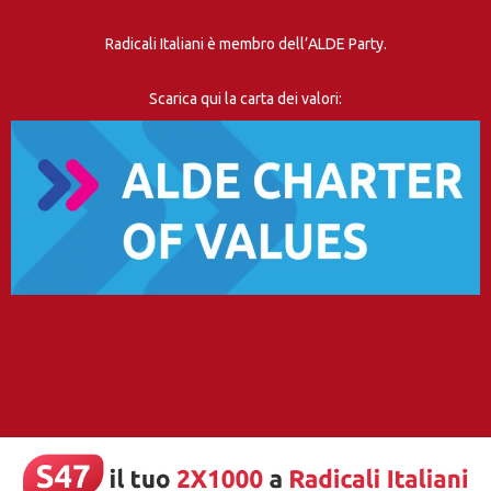
Radicali Italiani è membro dell’ALDE Party.
Scarica qui la carta dei valori: