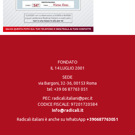
FONDATO
IL 14 LUGLIO 2001
SEDE
via Bargoni, 32-36, 00153 Roma
tel:
+39 06 87763 051
PEC: radicali.italiani@pec.it
CODICE FISCALE: 97201720584
info@radicali.it
Radicali italiani è anche su WhatsApp
+390687763051