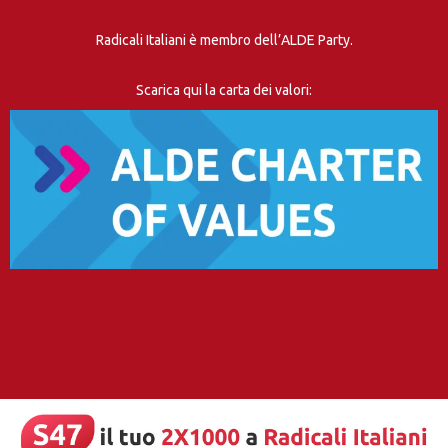
Radicali Italiani è membro dell’ALDE Party.
Scarica qui la carta dei valori: