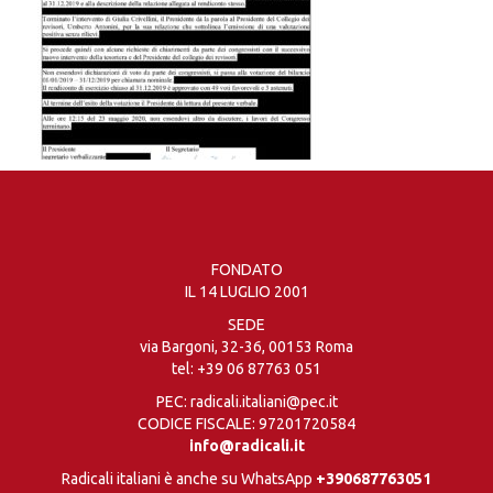
FONDATO
IL 14 LUGLIO 2001
SEDE
via Bargoni, 32-36, 00153 Roma
tel:
+39 06 87763 051
PEC: radicali.italiani@pec.it
CODICE FISCALE: 97201720584
info@radicali.it
Radicali italiani è anche su WhatsApp
+390687763051