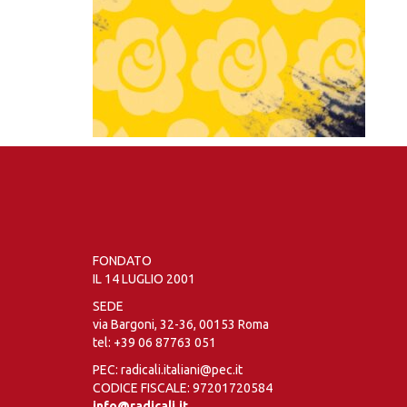
FONDATO
IL 14 LUGLIO 2001
SEDE
via Bargoni, 32-36, 00153 Roma
tel:
+39 06 87763 051
PEC: radicali.italiani@pec.it
CODICE FISCALE: 97201720584
info@radicali.it