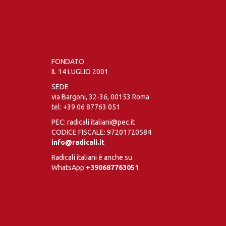
FONDATO
IL 14 LUGLIO 2001
SEDE
via Bargoni, 32-36, 00153 Roma
tel:
+39 06 87763 051
PEC: radicali.italiani@pec.it
CODICE FISCALE: 97201720584
info@radicali.it
Radicali italiani è anche su
WhatsApp
+390687763051