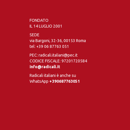
FONDATO
IL 14 LUGLIO 2001
SEDE
via Bargoni, 32-36, 00153 Roma
tel:
+39 06 87763 051
PEC: radicali.italiani@pec.it
CODICE FISCALE: 97201720584
info@radicali.it
Radicali italiani è anche su
WhatsApp
+390687763051