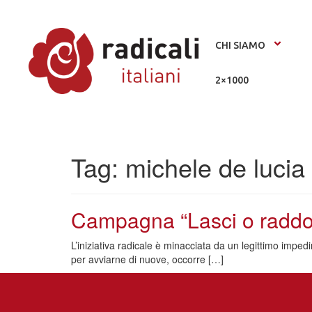
CHI SIAMO
2×1000
Tag:
michele de lucia
Campagna “Lasci o raddoppi?
L’iniziativa radicale è minacciata da un legittimo impe
per avviarne di nuove, occorre […]