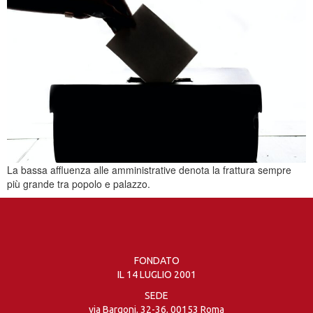
La bassa affluenza alle amministrative denota la frattura sempre
più grande tra popolo e palazzo.
FONDATO
IL 14 LUGLIO 2001
SEDE
via Bargoni, 32-36, 00153 Roma