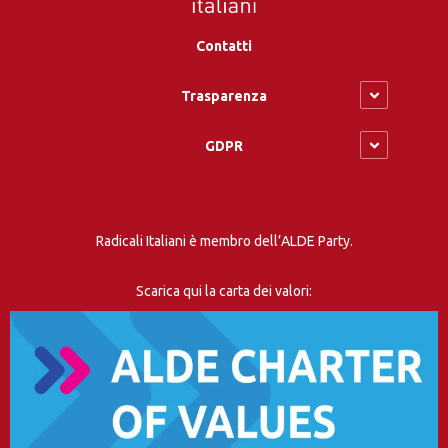
Contatti
Trasparenza
GDPR
Radicali Italiani è membro dell’ALDE Party.
Scarica qui la carta dei valori: