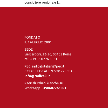
consigliere regionale […]
FONDATO
IL 14 LUGLIO 2001
SEDE
via Bargoni, 32-36, 00153 Roma
tel:
+39 06 87763 051
PEC: radicali.italiani@pec.it
CODICE FISCALE: 97201720584
info@radicali.it
Radicali italiani è anche su
WhatsApp
+390687763051