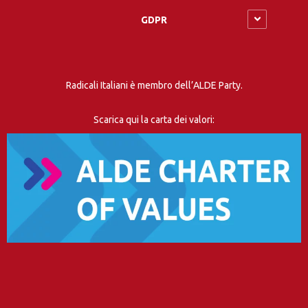
GDPR
Radicali Italiani è membro dell’ALDE Party.
Scarica qui la carta dei valori: