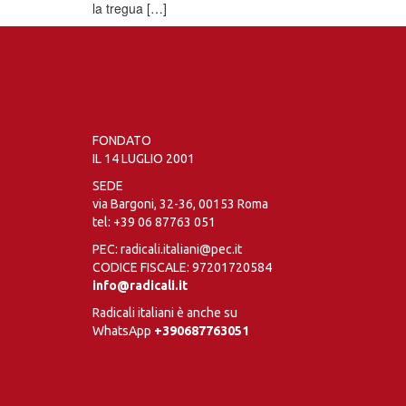
la tregua […]
FONDATO
IL 14 LUGLIO 2001
SEDE
via Bargoni, 32-36, 00153 Roma
tel:
+39 06 87763 051
PEC: radicali.italiani@pec.it
CODICE FISCALE: 97201720584
info@radicali.it
Radicali italiani è anche su
WhatsApp
+390687763051