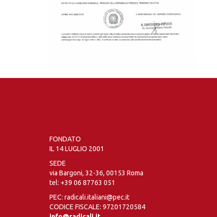
FONDATO
IL 14 LUGLIO 2001
SEDE
via Bargoni, 32-36, 00153 Roma
tel:
+39 06 87763 051
PEC: radicali.italiani@pec.it
CODICE FISCALE: 97201720584
info@radicali.it