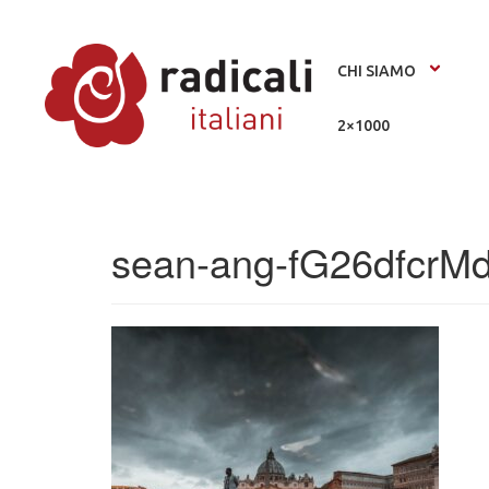
CHI SIAMO
2×1000
sean-ang-fG26dfcrM