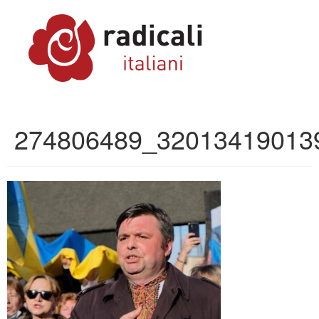
274806489_32013419013