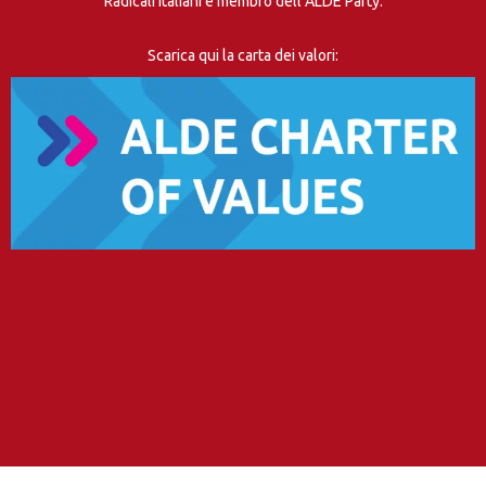
Radicali Italiani è membro dell’ALDE Party.
Scarica qui la carta dei valori: