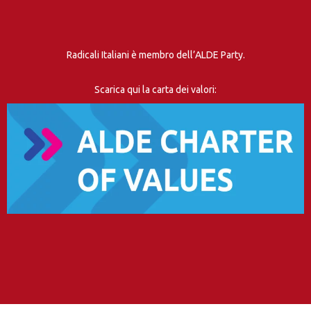
Radicali Italiani è membro dell’ALDE Party.
Scarica qui la carta dei valori: