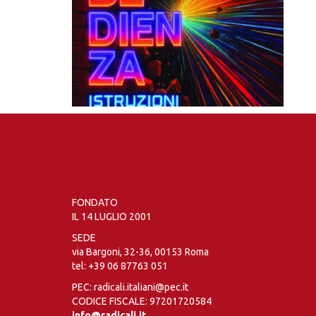
FONDATO
IL 14 LUGLIO 2001
SEDE
via Bargoni, 32-36, 00153 Roma
tel:
+39 06 87763 051
PEC: radicali.italiani@pec.it
CODICE FISCALE: 97201720584
info@radicali.it