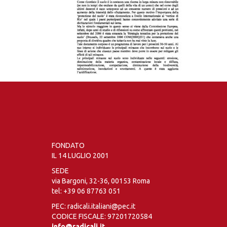
FONDATO
IL 14 LUGLIO 2001
SEDE
via Bargoni, 32-36, 00153 Roma
tel:
+39 06 87763 051
PEC: radicali.italiani@pec.it
CODICE FISCALE: 97201720584
info@radicali.it