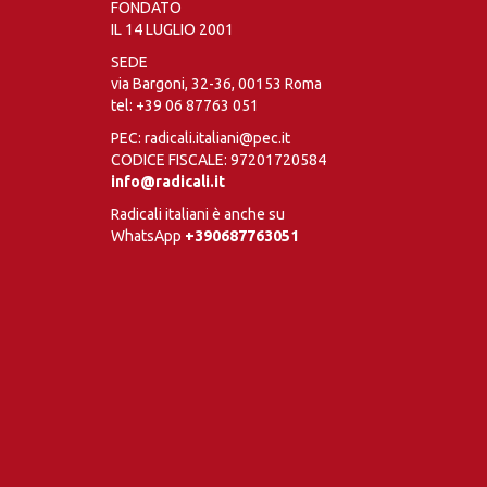
FONDATO
IL 14 LUGLIO 2001
SEDE
via Bargoni, 32-36, 00153 Roma
tel:
+39 06 87763 051
PEC: radicali.italiani@pec.it
CODICE FISCALE: 97201720584
info@radicali.it
Radicali italiani è anche su
WhatsApp
+390687763051