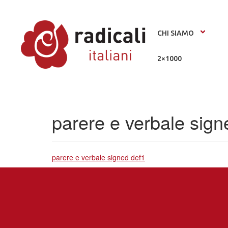
CHI SIAMO
2×1000
parere e verbale sign
parere e verbale signed def1