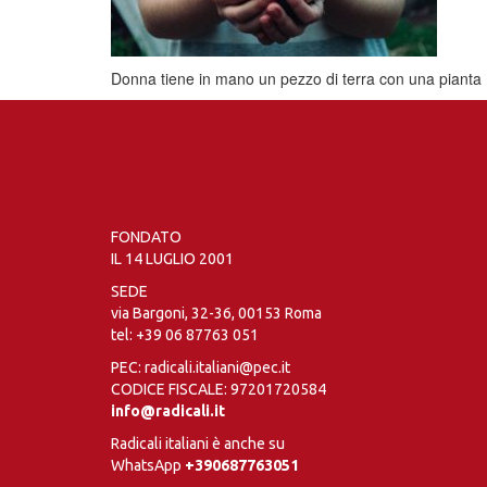
Donna tiene in mano un pezzo di terra con una pianta
FONDATO
IL 14 LUGLIO 2001
SEDE
via Bargoni, 32-36, 00153 Roma
tel:
+39 06 87763 051
PEC: radicali.italiani@pec.it
CODICE FISCALE: 97201720584
info@radicali.it
Radicali italiani è anche su
WhatsApp
+390687763051