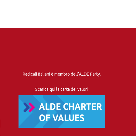
Radicali Italiani è membro dell’ALDE Party.
Scarica qui la carta dei valori: