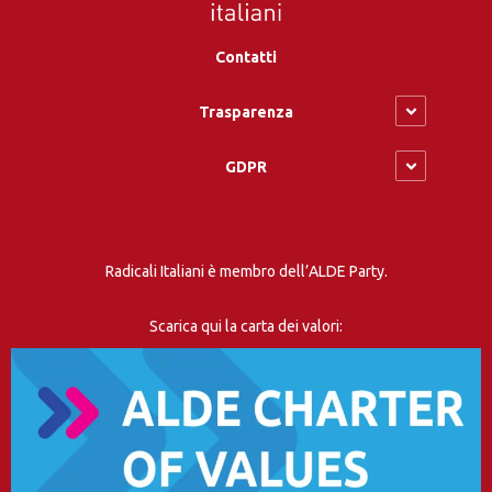
Contatti
Trasparenza
GDPR
Radicali Italiani è membro dell’ALDE Party.
Scarica qui la carta dei valori: