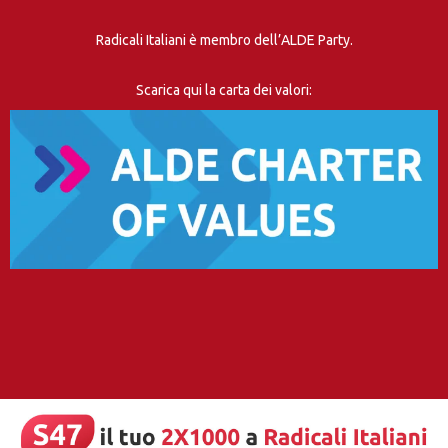
Radicali Italiani è membro dell’ALDE Party.
Scarica qui la carta dei valori: