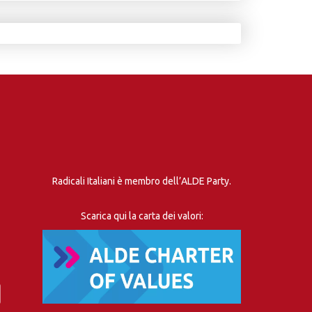
Radicali Italiani è membro dell’ALDE Party.
Scarica qui la carta dei valori: