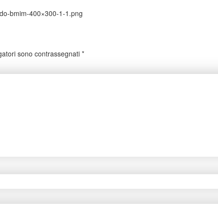
fondo-bmim-400×300-1-1.png
gatori sono contrassegnati
*