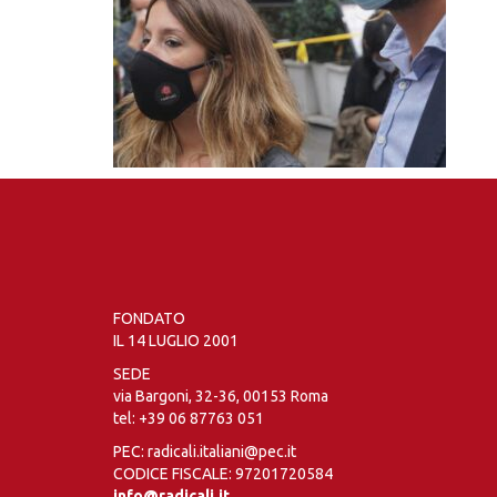
FONDATO
IL 14 LUGLIO 2001
SEDE
via Bargoni, 32-36, 00153 Roma
tel:
+39 06 87763 051
PEC: radicali.italiani@pec.it
CODICE FISCALE: 97201720584
info@radicali.it