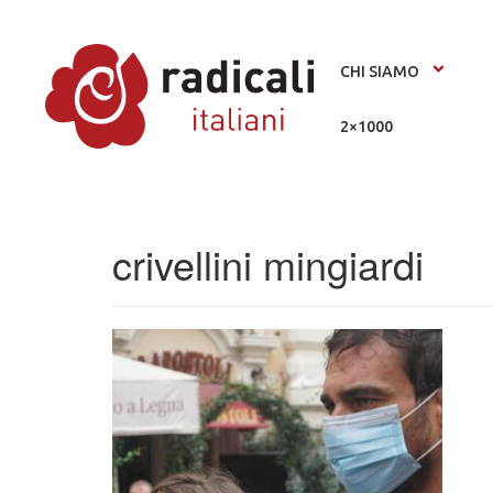
CHI SIAMO
2×1000
crivellini mingiardi