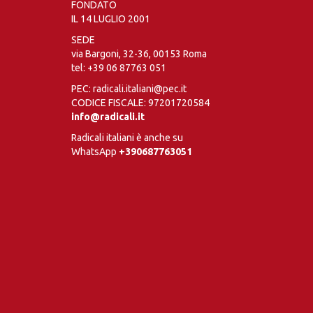
FONDATO
IL 14 LUGLIO 2001
SEDE
via Bargoni, 32-36, 00153 Roma
tel:
+39 06 87763 051
PEC: radicali.italiani@pec.it
CODICE FISCALE: 97201720584
info@radicali.it
Radicali italiani è anche su
WhatsApp
+390687763051