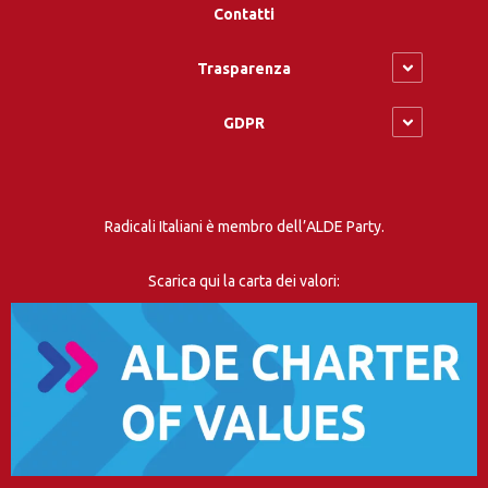
Contatti
Trasparenza
GDPR
Radicali Italiani è membro dell’ALDE Party.
Scarica qui la carta dei valori: