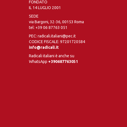
FONDATO
IL 14 LUGLIO 2001
SEDE
via Bargoni, 32-36, 00153 Roma
tel:
+39 06 87763 051
PEC: radicali.italiani@pec.it
CODICE FISCALE: 97201720584
info@radicali.it
Radicali italiani è anche su
WhatsApp
+390687763051