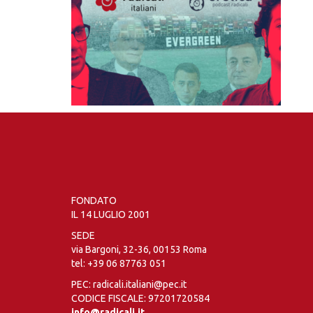
FONDATO
IL 14 LUGLIO 2001
SEDE
via Bargoni, 32-36, 00153 Roma
tel:
+39 06 87763 051
PEC: radicali.italiani@pec.it
CODICE FISCALE: 97201720584
info@radicali.it