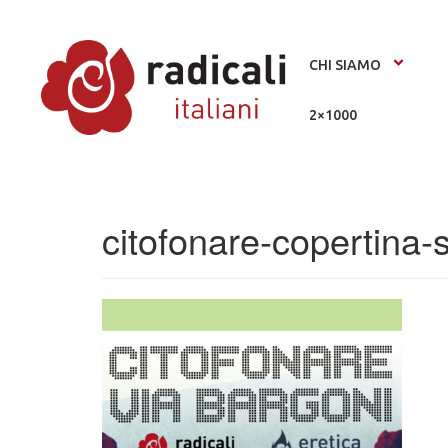
CHI SIAMO
2×1000
citofonare-copertina-s