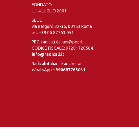
FONDATO
IL 14 LUGLIO 2001
SEDE
via Bargoni, 32-36, 00153 Roma
tel:
+39 06 87763 051
PEC: radicali.italiani@pec.it
CODICE FISCALE: 97201720584
info@radicali.it
Radicali italiani è anche su
WhatsApp
+390687763051