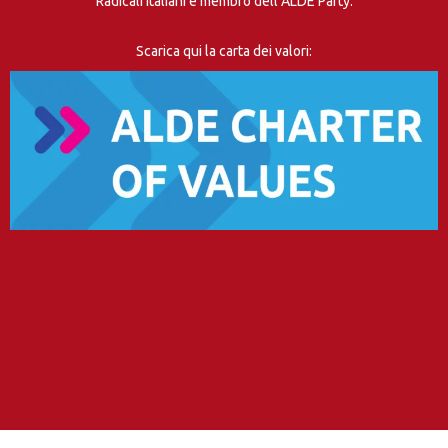
Radicali Italiani è membro dell’ALDE Party.
Scarica qui la carta dei valori: