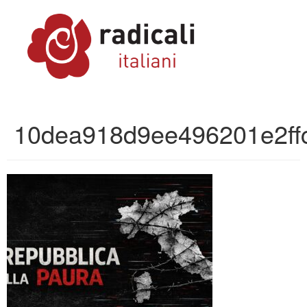
10dea918d9ee496201e2ff