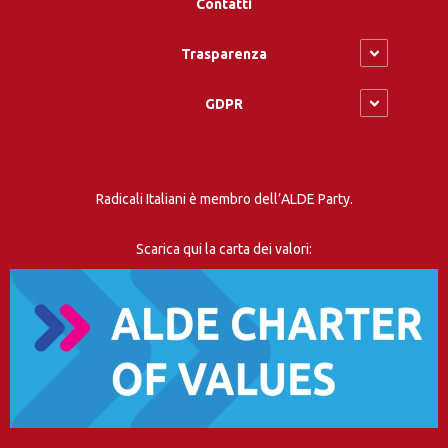
Contatti
Trasparenza
GDPR
Radicali Italiani è membro dell’ALDE Party.
Scarica qui la carta dei valori: