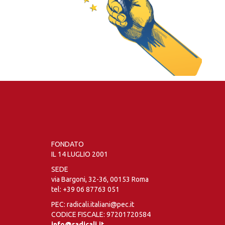
FONDATO
IL 14 LUGLIO 2001
SEDE
via Bargoni, 32-36, 00153 Roma
tel:
+39 06 87763 051
PEC: radicali.italiani@pec.it
CODICE FISCALE: 97201720584
info@radicali.it