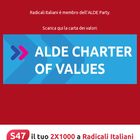
Radicali Italiani è membro dell’ALDE Party.
Scarica qui la carta dei valori: