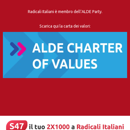
Radicali Italiani è membro dell’ALDE Party.
Scarica qui la carta dei valori: