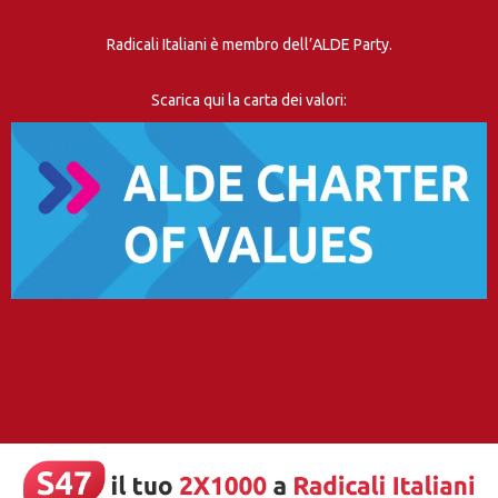
Radicali Italiani è membro dell’ALDE Party.
Scarica qui la carta dei valori: