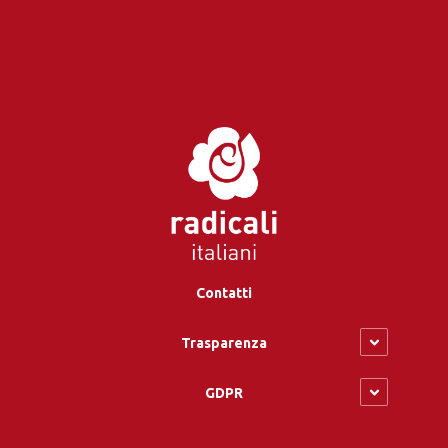
Contatti
Trasparenza
GDPR