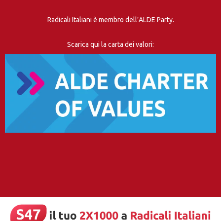
Radicali Italiani è membro dell’ALDE Party.
Scarica qui la carta dei valori: