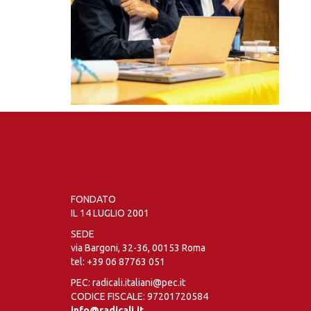
FONDATO
IL 14 LUGLIO 2001
SEDE
via Bargoni, 32-36, 00153 Roma
tel:
+39 06 87763 051
PEC: radicali.italiani@pec.it
CODICE FISCALE: 97201720584
info@radicali.it