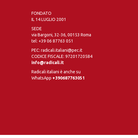
FONDATO
IL 14 LUGLIO 2001
SEDE
via Bargoni, 32-36, 00153 Roma
tel:
+39 06 87763 051
PEC: radicali.italiani@pec.it
CODICE FISCALE: 97201720584
info@radicali.it
Radicali italiani è anche su
WhatsApp
+390687763051