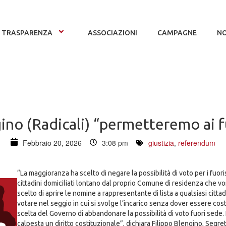
TRASPARENZA
ASSOCIAZIONI
CAMPAGNE
NO
no (Radicali) “permetteremo ai fu
Febbraio 20, 2026
3:08 pm
giustizia
,
referendum
“La maggioranza ha scelto di negare la possibilità di voto per i fuori
cittadini domiciliati lontano dal proprio Comune di residenza che vo
scelto di aprire le nomine a rappresentante di lista a qualsiasi citt
votare nel seggio in cui si svolge l’incarico senza dover essere costr
scelta del Governo di abbandonare la possibilità di voto fuori sede. 
calpesta un diritto costituzionale”, dichiara Filippo Blengino, Segretar