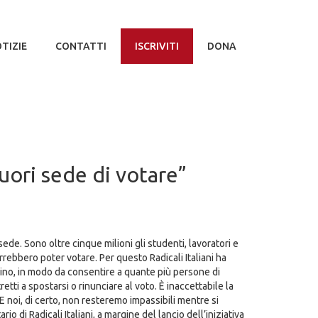
TIZIE
CONTATTI
ISCRIVITI
DONA
ori sede di votare”
sede. Sono oltre cinque milioni gli studenti, lavoratori e
rrebbero poter votare. Per questo Radicali Italiani ha
adino, in modo da consentire a quante più persone di
etti a spostarsi o rinunciare al voto. È inaccettabile la
E noi, di certo, non resteremo impassibili mentre si
io di Radicali Italiani, a margine del lancio dell’iniziativa