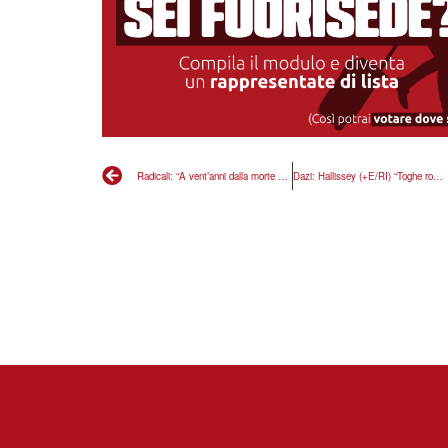
Radicali: “A vent’anni dalla morte di Coscioni, serve smontare mentalità bigotta”
Dazi: Hallissey (+E/RI) “Toghe rosse repubblicane frenano follie illiberali di Trump”