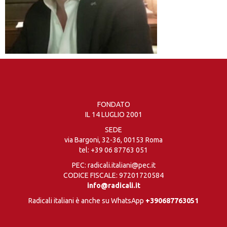
FONDATO
IL 14 LUGLIO 2001
SEDE
via Bargoni, 32-36, 00153 Roma
tel:
+39 06 87763 051
PEC: radicali.italiani@pec.it
CODICE FISCALE: 97201720584
info@radicali.it
Radicali italiani è anche su WhatsApp
+390687763051