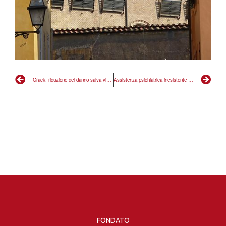
Crack: riduzione del danno salva vite, il proibizionismo le spegne
Assistenza psichiatrica inesistente nelle strutture, serve intervento immediato
FONDATO