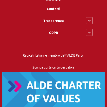
Contatti
Trasparenza
GDPR
Radicali Italiani è membro dell’ALDE Party.
Scarica qui la carta dei valori: