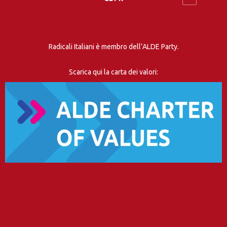
Radicali Italiani è membro dell’ALDE Party.
Scarica qui la carta dei valori: