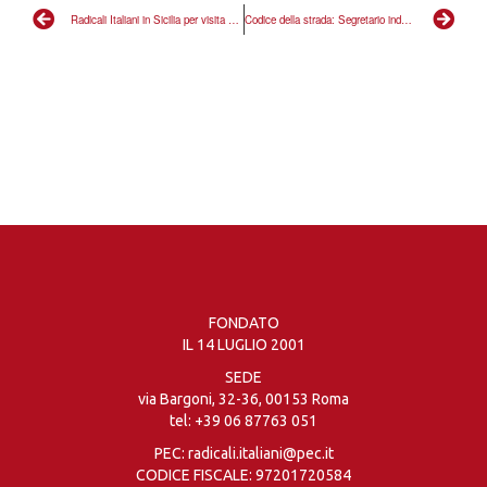
Radicali Italiani in Sicilia per visita carceri minorili
Codice della strada: Segretario indagato, consulenze gratuite per le vittime di una norma liberticida
FONDATO
IL 14 LUGLIO 2001
SEDE
via Bargoni, 32-36, 00153 Roma
tel:
+39 06 87763 051
PEC: radicali.italiani@pec.it
CODICE FISCALE: 97201720584