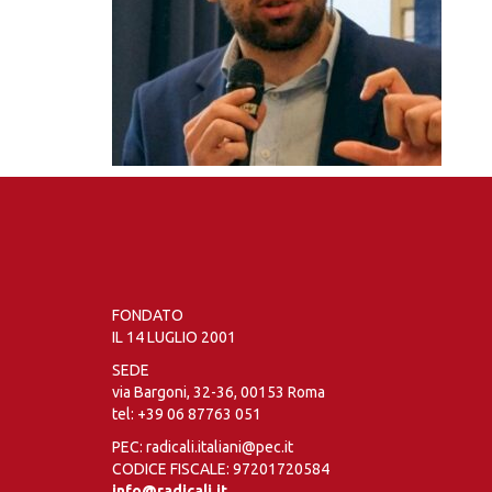
FONDATO
IL 14 LUGLIO 2001
SEDE
via Bargoni, 32-36, 00153 Roma
tel:
+39 06 87763 051
PEC: radicali.italiani@pec.it
CODICE FISCALE: 97201720584
info@radicali.it