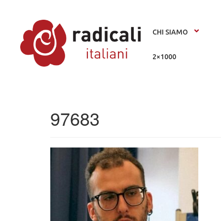
CHI SIAMO
2×1000
97683