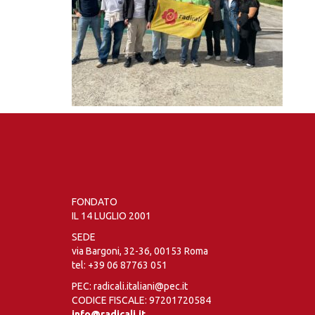
FONDATO
IL 14 LUGLIO 2001
SEDE
via Bargoni, 32-36, 00153 Roma
tel:
+39 06 87763 051
PEC: radicali.italiani@pec.it
CODICE FISCALE: 97201720584
info@radicali.it