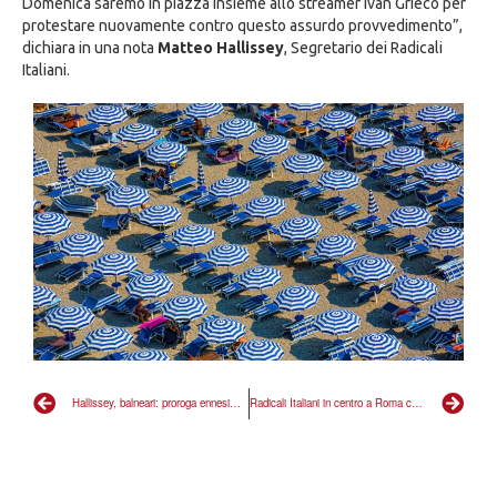
Domenica saremo in piazza insieme allo streamer Ivan Grieco per
protestare nuovamente contro questo assurdo provvedimento”,
dichiara in una nota
Matteo Hallissey
, Segretario dei Radicali
Italiani.
Hallissey, balneari: proroga ennesimo scandalo
Radicali Italiani in centro a Roma con ombrelloni e teli mare