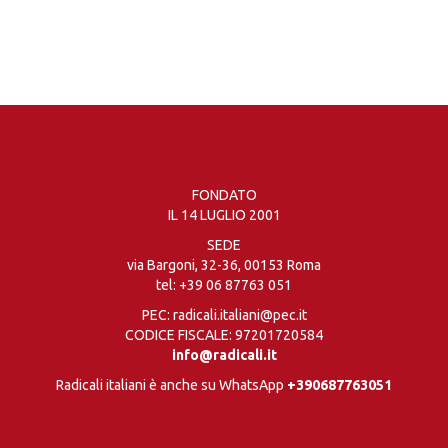
FONDATO
IL 14 LUGLIO 2001
SEDE
via Bargoni, 32-36, 00153 Roma
tel:
+39 06 87763 051
PEC: radicali.italiani@pec.it
CODICE FISCALE: 97201720584
info@radicali.it
Radicali italiani è anche su WhatsApp
+390687763051